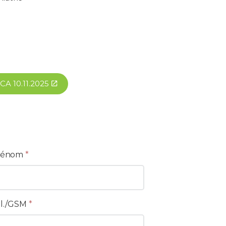
A 10.11.2025
rénom
*
l./GSM
*