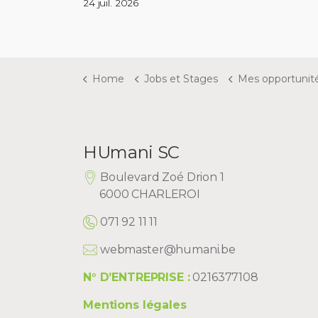
24 juil. 2026
Home
Jobs et Stages
Mes opportunités en tant 
HUmani SC
Boulevard Zoé Drion 1
6000 CHARLEROI
071 92 11 11
webmaster@humani.be
N° D’ENTREPRISE :
0216377108
Mentions légales