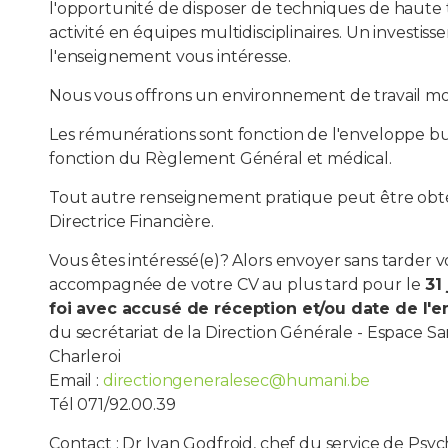
l'opportunité de disposer de techniques de haute 
activité en équipes multidisciplinaires. Un investi
l'enseignement vous intéresse.
Nous vous offrons un environnement de travail m
Les rémunérations sont fonction de l'enveloppe b
fonction du Règlement Général et médical.
Tout autre renseignement pratique peut être ob
Directrice Financière.
Vous êtes intéressé(e)? Alors envoyer sans tarder 
accompagnée de votre CV au plus tard pour le
31 
foi avec accusé de réception et/ou date de l'em
du secrétariat de la Direction Générale - Espace San
Charleroi
Email :
directiongeneralesec@humani.be
Tél 071/92.00.39
Contact : Dr Ivan Godfroid, chef du service de Psych