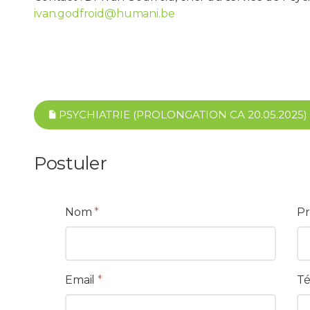
ivan.godfroid@humani.be
PSYCHIATRIE (PROLONGATION CA 20.05.2025) C
Postuler
Nom
*
P
Email
*
Té