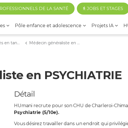
Accéder au contenu principal
ROFESSIONNELS DE LA SANTÉ
JOBS ET STAGES
es
Pôle enfance et adolescence
Projets IA
H
qu'indépendant
Médecin généraliste en PSYCHIATRIE (1)
liste en PSYCHIATRIE
Détail
HUmani recrute pour son CHU de Charleroi-Chima
Psychiatrie (5/10e).
Vous désirez travailler dans un endroit qui privilégi